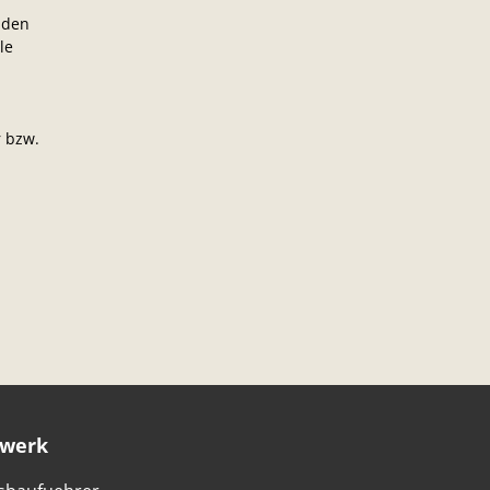
 den
le
r bzw.
werk