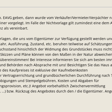
em. EAVG geben, dann wurde vom Verkäufer/Vermieter/Verpächter 
iner vorgelegt. Im Falle der Nichtvorlage gilt zumindest eine dem A
 als vereinbart.
rlagen, die uns vom Eigentümer zur Verfügung gestellt werden un
ahr, Ausführung, Zustand, etc. beruhen teilweise auf Schätzunge
chsstand hinsichtlich der Widmung des Grundstückes muss nicht
 Skizzen und Pläne können von den Maßen in der Natur abweiche
übereinstimmen! Bei Interesse informieren Sie sich am besten im
nd Behörden nach Absprache mit uns! Besichtigen Sie das Haus 
 des Kaufpreises ist exklusive der Kaufnebenkosten
 Vertragserrichtung und grundbücherlichen Durchführung nach T
laubigungen und Stempelgebühren, Kosten und Abgaben für
gsprovision, etc.)! Angebot vorbehaltlich Zwischenvermittlung
 ...) bzw. Rückzug des Angebotes durch den / die Eigentümer. Ang