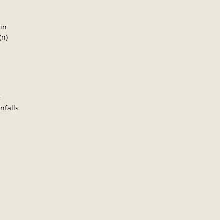
ein
(n)
e
nfalls