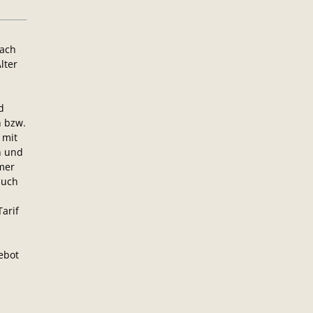
nach
lter
d
n bzw.
 mit
n und
mer
auch
arif
ebot