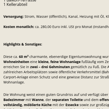
1 Balkon-Terrasse
1 Kellerabteil
Versorgung:
Strom, Wasser (öffentlich), Kanal, Heizung mit Öl,
Kosten monatlich:
ca. 280,00 Euro inkl. USt pro Monat (Instandh
Highlights & Sonstiges:
Diese ca.
60 m²
charmante, ebenerdige Eigentumswohnung wurd
Wohneinheiten
eine
kleine, feine Wohnanlage
fußläufig vom Ze
erreichen Sie in
zwei – drei Gehminuten
gemütlich zu Fuß. Die 
zahlreichen Arbeitsplätzen sowie öffentliche Verkehrsmittel (Bah
Carport-Anlage einen Schutz und eine gewisse Distanz zur Straße
Wohnanlage.
Die Wohnung weist einen guten Grundriss auf und verfügt über
Badezimmer
mit
Wanne
, der
separaten Toilette
und dem
offe
vollständig, möblierte
Küche
mit der
Essecke
sowie zur großzü