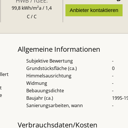
HWB / fGEE:
99,8 kWh/m²a / 1,4
Anbieter kontaktieren
C / C
Allgemeine Informationen
Subjektive Bewertung
-
Grundstücksfläche (ca.)
0
llert
Himmelsausrichtung
-
Widmung
-
t
Bebauungsdichte
-
e
Baujahr (ca.)
1995-1
Sanierungsarbeiten, wann
-
Verbrauchsdaten/Kosten