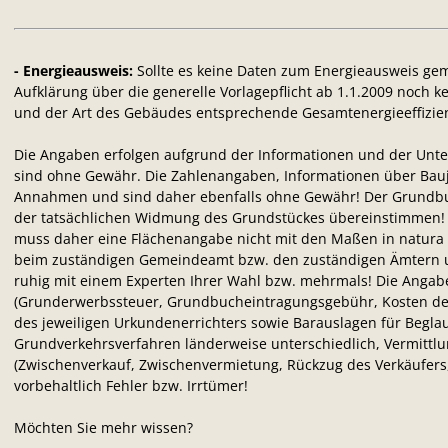
- Energieausweis:
Sollte es keine Daten zum Energieausweis g
Aufklärung über die generelle Vorlagepflicht ab 1.1.2009 noch ke
und der Art des Gebäudes entsprechende Gesamtenergieeffizienz
Die Angaben erfolgen aufgrund der Informationen und der Unte
sind ohne Gewähr. Die Zahlenangaben, Informationen über Bauj
Annahmen und sind daher ebenfalls ohne Gewähr! Der Grundbu
der tatsächlichen Widmung des Grundstückes übereinstimmen!
muss daher eine Flächenangabe nicht mit den Maßen in natura 
beim zuständigen Gemeindeamt bzw. den zuständigen Ämtern u
ruhig mit einem Experten Ihrer Wahl bzw. mehrmals! Die Angabe
(Grunderwerbssteuer, Grundbucheintragungsgebühr, Kosten der
des jeweiligen Urkundenerrichters sowie Barauslagen für Beg
Grundverkehrsverfahren länderweise unterschiedlich, Vermittlun
(Zwischenverkauf, Zwischenvermietung, Rückzug des Verkäufers,
vorbehaltlich Fehler bzw. Irrtümer!
Möchten Sie mehr wissen?