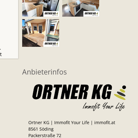
.
t
Anbieterinfos
Ortner KG | Immofit Your Life | immofit.at
8561 Söding
Packerstraße 72