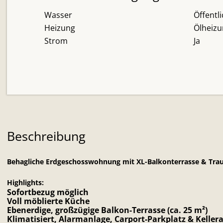
Wasser
Öffentl
Heizung
Ölheiz
Strom
Ja
Beschreibung
Behagliche Erdgeschosswohnung mit XL-Balkonterrasse & Tr
Highlights:
Sofortbezug möglich
Voll möblierte Küche
Ebenerdige, großzügige Balkon-Terrasse (ca. 25 m²)
Klimatisiert, Alarmanlage, Carport-Parkplatz & Kellera