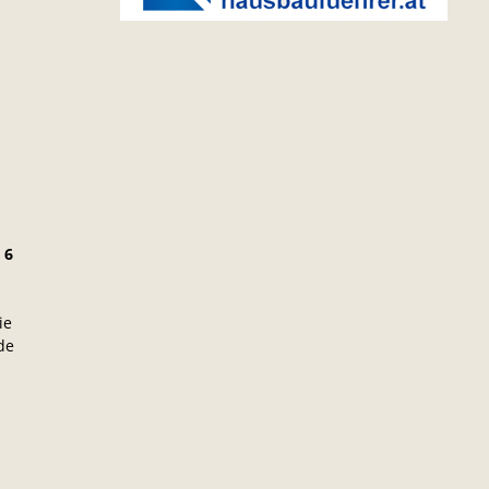
t
6
ie
de