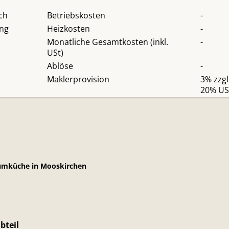
ich
Betriebskosten
-
ung
Heizkosten
-
Monatliche Gesamtkosten (inkl.
-
USt)
Ablöse
-
Maklerprovision
3% zzgl
20% US
aumküche in Mooskirchen
bteil