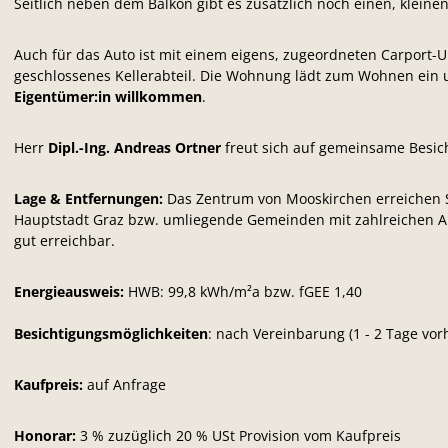
Seitlich neben dem Balkon gibt es zusätzlich noch einen, klein
Auch für das Auto ist mit einem eigens, zugeordneten Carport-U
geschlossenes Kellerabteil. Die Wohnung lädt zum Wohnen ein u
Eigentümer:in willkommen
.
Herr
Dipl.-Ing. Andreas Ortner
freut sich auf gemeinsame Besic
Lage & Entfernungen:
Das Zentrum von Mooskirchen erreichen 
Hauptstadt Graz bzw. umliegende Gemeinden mit zahlreichen Arbe
gut erreichbar.
Energieausweis:
HWB: 99,8
kWh/m²a bzw. fGEE 1,40
Besichtigungsmöglichkeiten
: nach Vereinbarung (1 - 2 Tage vo
Kaufpreis:
auf Anfrage
Honorar:
3 % zuzüglich 20 % USt Provision vom Kaufpreis