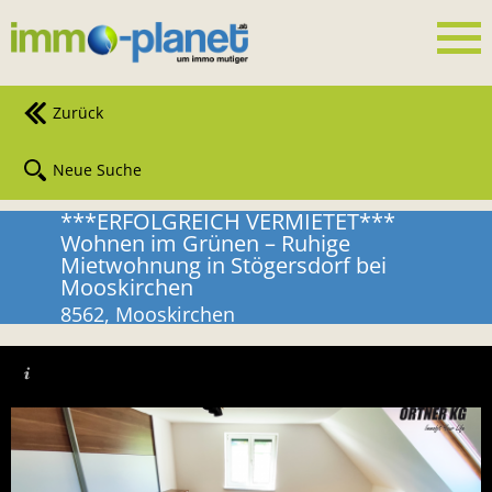
Zurück
Neue Suche
***ERFOLGREICH VERMIETET***
Wohnen im Grünen – Ruhige
Mietwohnung in Stögersdorf bei
Mooskirchen
8562, Mooskirchen